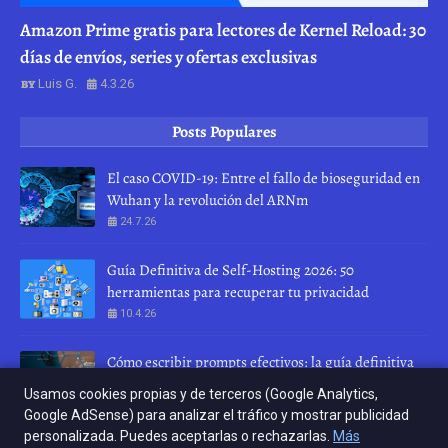
Amazon Prime gratis para lectores de Kernel Reload: 30
días de envíos, series y ofertas exclusivas
Luis G.
4.3.26
Posts Populares
El caso COVID-19: Entre el fallo de bioseguridad en
Wuhan y la revolución del ARNm
24.7.26
Guía Definitiva de Self-Hosting 2026: 50
herramientas para recuperar tu privacidad
10.4.26
Cómo escribir prompts efectivos: la guía definitiva
para hablar con una IA
Usamos cookies propias y de terceros (Google Analytics,
28.7.26
Google AdSense) para analizar el tráfico y mostrar publicidad
personalizada. Puedes aceptarlas o rechazarlas.
Más