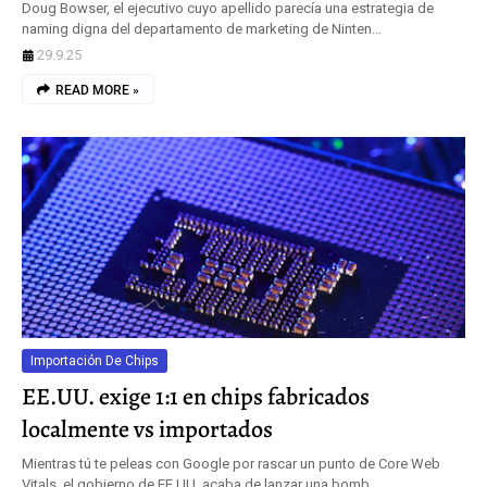
Doug Bowser, el ejecutivo cuyo apellido parecía una estrategia de
naming digna del departamento de marketing de Ninten…
29.9.25
READ MORE »
Importación De Chips
EE.UU. exige 1:1 en chips fabricados
localmente vs importados
Mientras tú te peleas con Google por rascar un punto de Core Web
Vitals, el gobierno de EE.UU. acaba de lanzar una bomb…