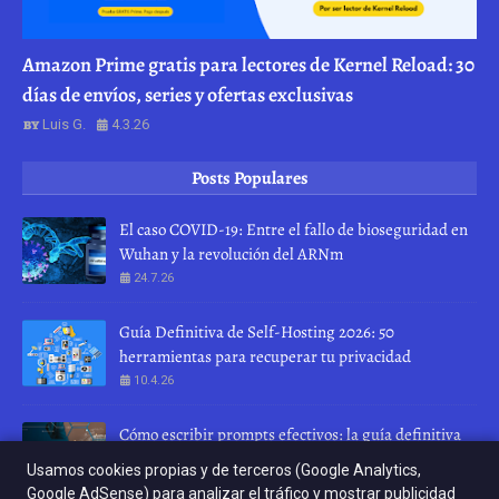
Amazon Prime gratis para lectores de Kernel Reload: 30
días de envíos, series y ofertas exclusivas
Luis G.
4.3.26
Posts Populares
El caso COVID-19: Entre el fallo de bioseguridad en
Wuhan y la revolución del ARNm
24.7.26
Guía Definitiva de Self-Hosting 2026: 50
herramientas para recuperar tu privacidad
10.4.26
Cómo escribir prompts efectivos: la guía definitiva
para hablar con una IA
Usamos cookies propias y de terceros (Google Analytics,
28.7.26
Google AdSense) para analizar el tráfico y mostrar publicidad