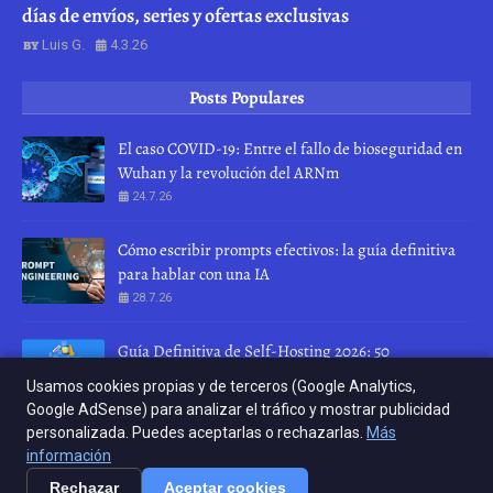
días de envíos, series y ofertas exclusivas
Luis G.
4.3.26
Posts Populares
El caso COVID-19: Entre el fallo de bioseguridad en
Wuhan y la revolución del ARNm
24.7.26
Cómo escribir prompts efectivos: la guía definitiva
para hablar con una IA
28.7.26
Guía Definitiva de Self-Hosting 2026: 50
herramientas para recuperar tu privacidad
Usamos cookies propias y de terceros (Google Analytics,
10.4.26
Google AdSense) para analizar el tráfico y mostrar publicidad
personalizada. Puedes aceptarlas o rechazarlas.
Más
INICIO
ABOUT
CONTACT US
información
Rechazar
Aceptar cookies
Crafted with
by
Crafted with
TemplatesYard
by
| Distributed by
KERNEL RELOAD
KERNEL RELOAD