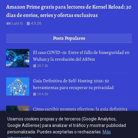
Amazon Prime gratis para lectores de Kernel Reload: 30
días de envíos, series y ofertas exclusivas
Luis G.
4.3.26
Posts Populares
El caso COVID-19: Entre el fallo de bioseguridad en
Wuhan y la revolución del ARNm
24.7.26
Guía Definitiva de Self-Hosting 2026: 50
herramientas para recuperar tu privacidad
10.4.26
Cómo escribir prompts efectivos: la guía definitiva
para hablar con una IA
Usamos cookies propias y de terceros (Google Analytics,
28.7.26
Google AdSense) para analizar el tráfico y mostrar publicidad
personalizada. Puedes aceptarlas o rechazarlas.
Más
INICIO
ABOUT
CONTACT US