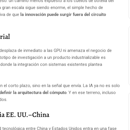
so: un camino menos expuesto a los cuellos de botella del
 a gran escala sigue siendo enorme, el simple hecho de
tiva de que
la innovación puede surgir fuera del circuito
rial
 desplaza de inmediato a las GPU ni amenaza el negocio de
totipo de investigación a un producto industrializable es
donde la integración con sistemas existentes plantea
n el corto plazo, sino en la señal que envía. La IA ya no es solo
definir la arquitectura del cómputo
. Y en ese terreno, incluso
dos.
cia EE. UU.–China
dad tecnológica entre China y Estados Unidos entra en una fase