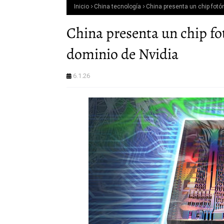
Inicio
China tecnología
China presenta un chip fotó
China presenta un chip fot
dominio de Nvidia
6.1.26