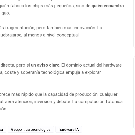
quién fabrica los chips más pequeños, sino de
quién encuentra
 quo.
más fragmentación, pero también más innovación. La
ebrajarse, al menos a nivel conceptual.
directa, pero sí
un aviso claro
. El dominio actual del hardware
cia, coste y soberanía tecnológica empuja a explorar
ece más rápido que la capacidad de producción, cualquier
raerá atención, inversión y debate. La computación fotónica
ión.
ca
Geopolítica tecnológica
hardware IA