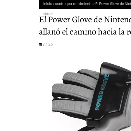
Inicio
control por movimiento
El Power Glove de Nin
virtual
El Power Glove de Nintend
allanó el camino hacia la r
3.1.26