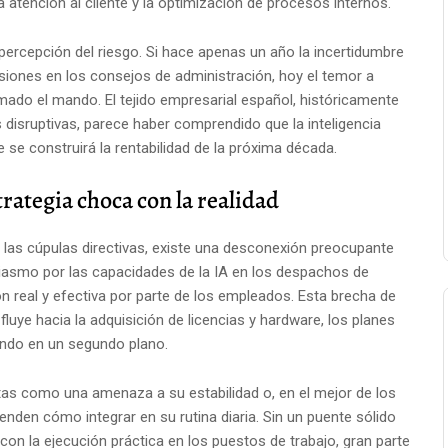
a atención al cliente y la optimización de procesos internos.
percepción del riesgo. Si hace apenas un año la incertidumbre
isiones en los consejos de administración, hoy el temor a
ado el mando. El tejido empresarial español, históricamente
disruptivas, parece haber comprendido que la inteligencia
ue se construirá la rentabilidad de la próxima década.
trategia choca con la realidad
las cúpulas directivas, existe una desconexión preocupante
siasmo por las capacidades de la IA en los despachos de
n real y efectiva por parte de los empleados. Esta brecha de
fluye hacia la adquisición de licencias y hardware, los planes
ando en un segundo plano.
as como una amenaza a su estabilidad o, en el mejor de los
den cómo integrar en su rutina diaria. Sin un puente sólido
 con la ejecución práctica en los puestos de trabajo, gran parte