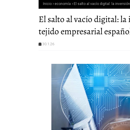
Inicio
economía
El salto al vacío digital: la invers
El salto al vacío digital: 
tejido empresarial españo
30.1.26