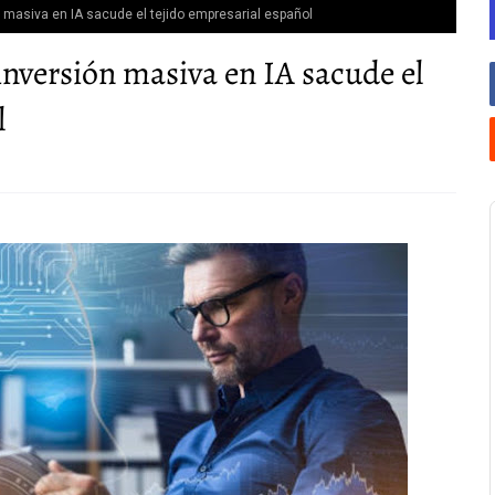
ión masiva en IA sacude el tejido empresarial español
la inversión masiva en IA sacude el
l