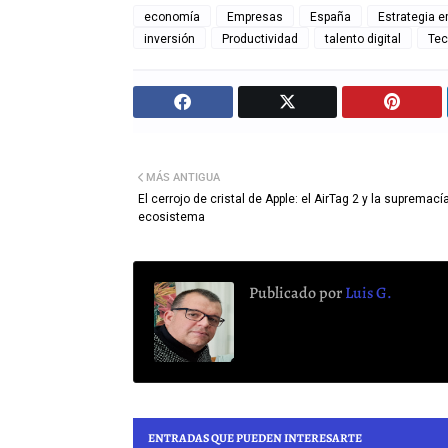
economía
Empresas
España
Estrategia e
inversión
Productividad
talento digital
Tec
MÁS ANTIGUA
El cerrojo de cristal de Apple: el AirTag 2 y la supremací
ecosistema
Publicado por
Luis G.
ENTRADAS QUE PUEDEN INTERESARTE