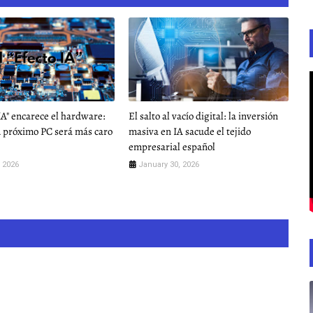
 IA" encarece el hardware:
El salto al vacío digital: la inversión
u próximo PC será más caro
masiva en IA sacude el tejido
empresarial español
 2026
January 30, 2026