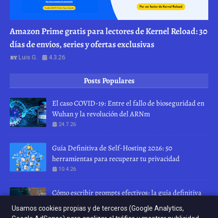
Amazon Prime gratis para lectores de Kernel Reload: 30
días de envíos, series y ofertas exclusivas
Luis G.
4.3.26
Posts Populares
El caso COVID-19: Entre el fallo de bioseguridad en
Wuhan y la revolución del ARNm
24.7.26
Guía Definitiva de Self-Hosting 2026: 50
herramientas para recuperar tu privacidad
10.4.26
Cómo escribir prompts efectivos: la guía definitiva
para hablar con una IA
Usamos cookies propias y de terceros (Google Analytics,
28.7.26