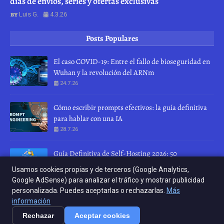
días de envíos, series y ofertas exclusivas
Luis G.
4.3.26
Posts Populares
El caso COVID-19: Entre el fallo de bioseguridad en
Wuhan y la revolución del ARNm
24.7.26
Cómo escribir prompts efectivos: la guía definitiva
para hablar con una IA
28.7.26
Guía Definitiva de Self-Hosting 2026: 50
herramientas para recuperar tu privacidad
Usamos cookies propias y de terceros (Google Analytics,
10.4.26
Google AdSense) para analizar el tráfico y mostrar publicidad
personalizada. Puedes aceptarlas o rechazarlas.
Más
INICIO
ABOUT
CONTACT US
información
Rechazar
Aceptar cookies
Crafted with
by
Crafted with
TemplatesYard
by
| Distributed by
KERNEL RELOAD
KERNEL RELOAD