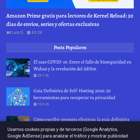
Amazon Prime gratis para lectores de Kernel Reload: 30
días de envíos, series y ofertas exclusivas
Luis G.
4.3.26
Posts Populares
El caso COVID-19: Entre el fallo de bioseguridad en
Wuhan y la revolución del ARNm
24.7.26
Guía Definitiva de Self-Hosting 2026: 50
herramientas para recuperar tu privacidad
10.4.26
Cómo escribir prompts efectivos: la guía definitiva
para hablar con una IA
Usamos cookies propias y de terceros (Google Analytics,
28.7.26
Google AdSense) para analizar el tráfico y mostrar publicidad