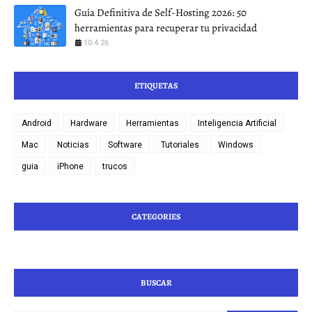
Guía Definitiva de Self-Hosting 2026: 50
herramientas para recuperar tu privacidad
10.4.26
ETIQUETAS
Android
Hardware
Herramientas
Inteligencia Artificial
Mac
Noticias
Software
Tutoriales
Windows
guia
iPhone
trucos
CATEGORIES
BUSCAR