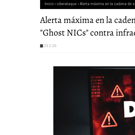
Inicio
ciberataque
Alerta máxima en la cadena de su
Alerta máxima en la cadena
"Ghost NICs" contra infra
23.2.26