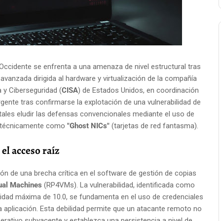
n Occidente se enfrenta a una amenaza de nivel estructural tras
vanzada dirigida al hardware y virtualización de la compañía
a y Ciberseguridad (
CISA
) de Estados Unidos, en coordinación
gente tras confirmarse la explotación de una vulnerabilidad de
tales eludir las defensas convencionales mediante el uso de
as técnicamente como
"Ghost NICs"
(tarjetas de red fantasma).
el acceso raíz
ión de una brecha crítica en el software de gestión de copias
tual Machines
(RP4VMs). La vulnerabilidad, identificada como
idad máxima de 10.0, se fundamenta en el uso de credenciales
la aplicación. Esta debilidad permite que un atacante remoto no
erativo subyacente y establezca una persistencia a nivel de