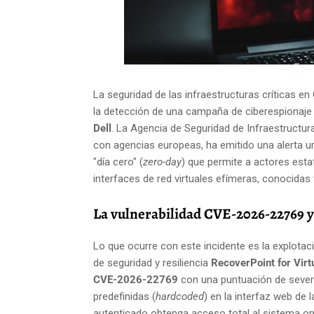
La seguridad de las infraestructuras críticas e
la detección de una campaña de ciberespionaje a
Dell
. La Agencia de Seguridad de Infraestructur
con agencias europeas, ha emitido una alerta ur
"día cero" (
zero-day
) que permite a actores esta
interfaces de red virtuales efímeras, conocid
La vulnerabilidad CVE-2026-22769 y 
Lo que ocurre con este incidente es la explotac
de seguridad y resiliencia
RecoverPoint for Vir
CVE-2026-22769
con una puntuación de sever
predefinidas (
hardcoded
) en la interfaz web de 
autenticado obtenga acceso total al sistema op