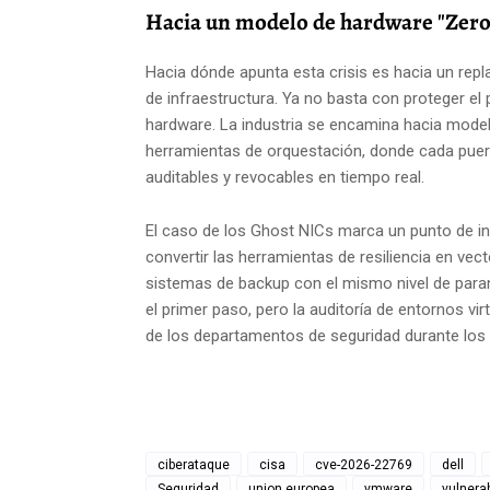
Hacia un modelo de hardware "Zero
Hacia dónde apunta esta crisis es hacia un rep
de infraestructura. Ya no basta con proteger el p
hardware. La industria se encamina hacia mode
herramientas de orquestación, donde cada puert
auditables y revocables en tiempo real.
El caso de los Ghost NICs marca un punto de inf
convertir las herramientas de resiliencia en vec
sistemas de backup con el mismo nivel de paran
el primer paso, pero la auditoría de entornos vi
de los departamentos de seguridad durante lo
ciberataque
cisa
cve-2026-22769
dell
Seguridad
union europea
vmware
vulnerab