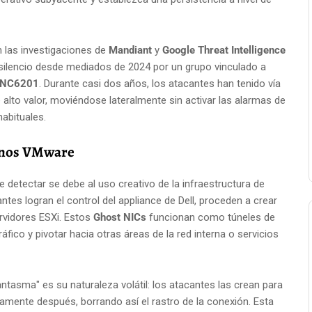
n las investigaciones de
Mandiant
y
Google Threat Intelligence
n silencio desde mediados de 2024 por un grupo vinculado a
NC6201
. Durante casi dos años, los atacantes han tenido vía
de alto valor, moviéndose lateralmente sin activar las alarmas de
habituales.
ornos VMware
de detectar se debe al uso creativo de la infraestructura de
ntes logran el control del appliance de Dell, proceden a crear
ervidores ESXi. Estos
Ghost NICs
funcionan como túneles de
áfico y pivotar hacia otras áreas de la red interna o servicios
fantasma" es su naturaleza volátil: los atacantes las crean para
tamente después, borrando así el rastro de la conexión. Esta