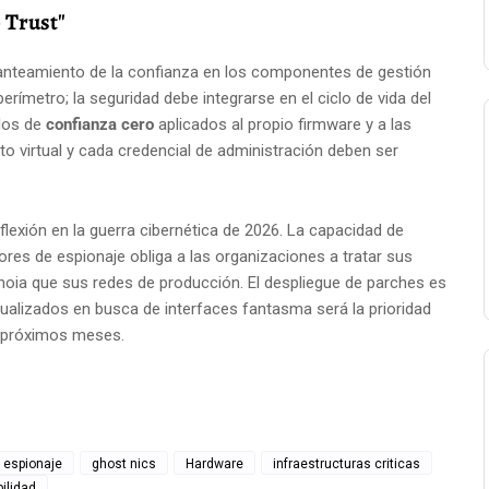
 Trust"
lanteamiento de la confianza en los componentes de gestión
erímetro; la seguridad debe integrarse en el ciclo de vida del
los de
confianza cero
aplicados al propio firmware y a las
o virtual y cada credencial de administración deben ser
lexión en la guerra cibernética de 2026. La capacidad de
tores de espionaje obliga a las organizaciones a tratar sus
oia que sus redes de producción. El despliegue de parches es
rtualizados en busca de interfaces fantasma será la prioridad
s próximos meses.
espionaje
ghost nics
Hardware
infraestructuras criticas
ilidad