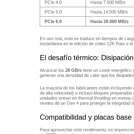
PCIe 4.0
Hasta 7.500 MB/s
PCIe 5.0
Hasta 14.500 MB/s
PCIe 6.0
Hasta 28.000 MB/s
En uso real, esto se traduce en tiempos de car
instantánea en la edición de vídeo 12K Raw o e
El desafío térmico: Disipación 
Alcanzar los
28 GB/s
tiene un coste energético
generan una densidad de calor que los disipador
La mayoría de los fabricantes están incluyendo
de alta velocidad) o incluso bloques preparados pa
unidades entran en
thermal throttling
en menos de
niveles de un Gen 4 para proteger la integrida
Compatibilidad y placas base
Para aprovechar este rendimiento, es imprescind