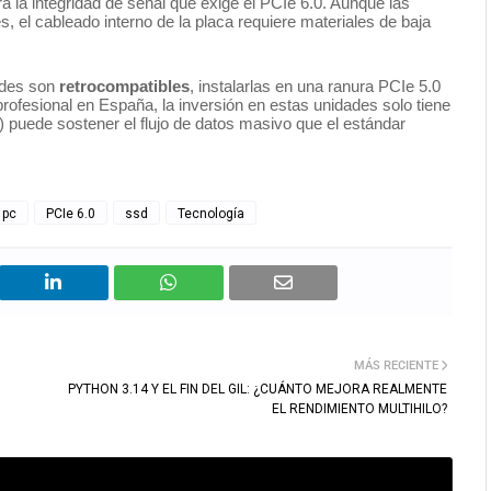
 la integridad de señal que exige el PCIe 6.0. Aunque las
s, el cableado interno de la placa requiere materiales de baja
ades son
retrocompatibles
, instalarlas en una ranura PCIe 5.0
 profesional en España, la inversión en estas unidades solo tiene
a) puede sostener el flujo de datos masivo que el estándar
pc
PCIe 6.0
ssd
Tecnología
MÁS RECIENTE
PYTHON 3.14 Y EL FIN DEL GIL: ¿CUÁNTO MEJORA REALMENTE
EL RENDIMIENTO MULTIHILO?