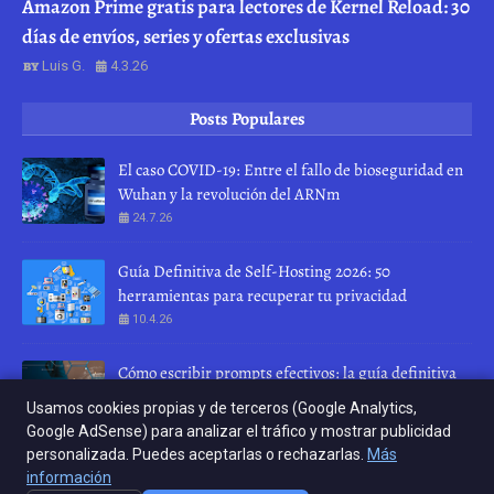
Amazon Prime gratis para lectores de Kernel Reload: 30
días de envíos, series y ofertas exclusivas
Luis G.
4.3.26
Posts Populares
El caso COVID-19: Entre el fallo de bioseguridad en
Wuhan y la revolución del ARNm
24.7.26
Guía Definitiva de Self-Hosting 2026: 50
herramientas para recuperar tu privacidad
10.4.26
Cómo escribir prompts efectivos: la guía definitiva
para hablar con una IA
Usamos cookies propias y de terceros (Google Analytics,
28.7.26
Google AdSense) para analizar el tráfico y mostrar publicidad
personalizada. Puedes aceptarlas o rechazarlas.
Más
INICIO
ABOUT
CONTACT US
información