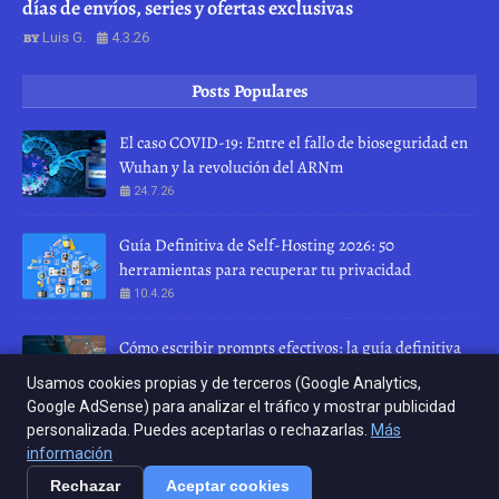
días de envíos, series y ofertas exclusivas
Luis G.
4.3.26
Posts Populares
El caso COVID-19: Entre el fallo de bioseguridad en
Wuhan y la revolución del ARNm
24.7.26
Guía Definitiva de Self-Hosting 2026: 50
herramientas para recuperar tu privacidad
10.4.26
Cómo escribir prompts efectivos: la guía definitiva
para hablar con una IA
Usamos cookies propias y de terceros (Google Analytics,
28.7.26
Google AdSense) para analizar el tráfico y mostrar publicidad
personalizada. Puedes aceptarlas o rechazarlas.
Más
INICIO
ABOUT
CONTACT US
información
Rechazar
Aceptar cookies
Crafted with
by
Crafted with
TemplatesYard
by
| Distributed by
KERNEL RELOAD
KERNEL RELOAD