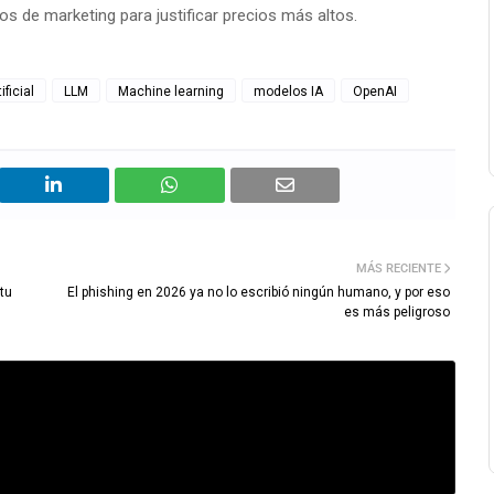
s de marketing para justificar precios más altos.
ificial
LLM
Machine learning
modelos IA
OpenAI
MÁS RECIENTE
tu
El phishing en 2026 ya no lo escribió ningún humano, y por eso
es más peligroso