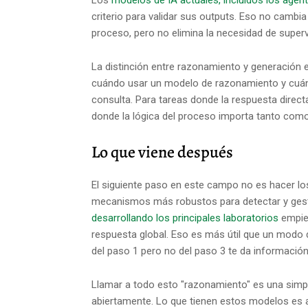
Los
modelos de IA actuales, incluidos los agen
criterio para validar sus outputs. Eso no cambia 
proceso, pero no elimina la necesidad de superv
La distinción entre razonamiento y generación e
cuándo usar un modelo de razonamiento y cuá
consulta. Para tareas donde la respuesta directa
donde la lógica del proceso importa tanto como e
Lo que viene después
El siguiente paso en este campo no es hacer lo
mecanismos más robustos para detectar y gesti
desarrollando los principales laboratorios
empiez
respuesta global. Eso es más útil que un modo
del paso 1 pero no del paso 3 te da información
Llamar a todo esto "razonamiento" es una simp
abiertamente. Lo que tienen estos modelos es alg