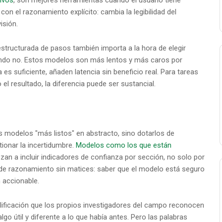
tivos
, son mejores herramientas cuando el usuario tiene
con el razonamiento explícito: cambia la legibilidad del
isión.
structurada de pasos también importa a la hora de elegir
ndo no. Estos modelos son más lentos y más caros por
 es suficiente, añaden latencia sin beneficio real. Para tareas
l resultado, la diferencia puede ser sustancial.
s modelos "más listos" en abstracto, sino dotarlos de
onar la incertidumbre.
Modelos como los que están
an a incluir indicadores de confianza por sección, no solo por
 de razonamiento sin matices: saber que el modelo está seguro
 accionable.
lificación que los propios investigadores del campo reconocen
o útil y diferente a lo que había antes. Pero las palabras