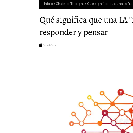
Inicio
Chain of Thought
Qué significa que una IA "ra
Qué significa que una IA "
responder y pensar
26.4.26