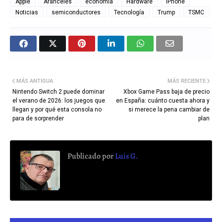
Apple
Aranceles
economía
Hardware
iPhone
Noticias
semiconductores
Tecnología
Trump
TSMC
MÁS ANTIGUA
MÁS RECIENTE
Nintendo Switch 2 puede dominar
Xbox Game Pass baja de precio
el verano de 2026: los juegos que
en España: cuánto cuesta ahora y
llegan y por qué esta consola no
si merece la pena cambiar de
para de sorprender
plan
Publicado por
Luis G.