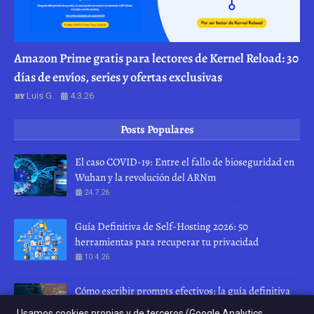
Amazon Prime gratis para lectores de Kernel Reload: 30
días de envíos, series y ofertas exclusivas
Luis G.
4.3.26
Posts Populares
El caso COVID-19: Entre el fallo de bioseguridad en
Wuhan y la revolución del ARNm
24.7.26
Guía Definitiva de Self-Hosting 2026: 50
herramientas para recuperar tu privacidad
10.4.26
Cómo escribir prompts efectivos: la guía definitiva
para hablar con una IA
Usamos cookies propias y de terceros (Google Analytics,