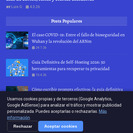
Luis G.
4.3.26
Posts Populares
El caso COVID-19: Entre el fallo de bioseguridad en
Wuhan y la revolución del ARNm
24.7.26
Guía Definitiva de Self-Hosting 2026: 50
herramientas para recuperar tu privacidad
10.4.26
Cómo escribir prompts efectivos: la guía definitiva
para hablar con una IA
Usamos cookies propias y de terceros (Google Analytics,
28.7.26
Google AdSense) para analizar el tráfico y mostrar publicidad
personalizada. Puedes aceptarlas o rechazarlas.
Más
INICIO
ABOUT
CONTACT US
información
Rechazar
Aceptar cookies
Crafted with
by
Crafted with
TemplatesYard
by
| Distributed by
KERNEL RELOAD
KERNEL RELOAD