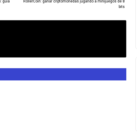
: guía
RollerCoin: ganar criptomonedas jugando a minijuegos de 8
bits