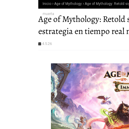
Inicio
Age of Mythology
Age of Mythology: Retold si
muerta
Age of Mythology: Retold 
estrategia en tiempo real
4.5.26