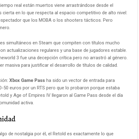
 tiempo real están muertos viene arrastrándose desde el
s cierta en lo que respecta al espacio competitivo de alto nivel:
espectador que los MOBA o los shooters tácticos. Pero
énero.
ores simultáneos en Steam que compiten con títulos mucho
n actualizaciones regulares y una base de jugadores estable.
world 3 fue una decepción crítica pero no arrastró al género.
r masiva para justificar el desarrollo de títulos de calidad.
ción:
Xbox Game Pass
ha sido un vector de entrada para
-50 euros por un RTS pero que lo probaron porque estaba
etold y Age of Empires IV llegaron al Game Pass desde el día
comunidad activa.
nidad
algo de nostalgia por él, el Retold es exactamente lo que