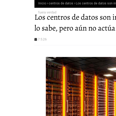
Inicio
centros de datos
Los centros de datos son in
fuera verdad
Los centros de datos son i
lo sabe, pero aún no actú
7.5.26