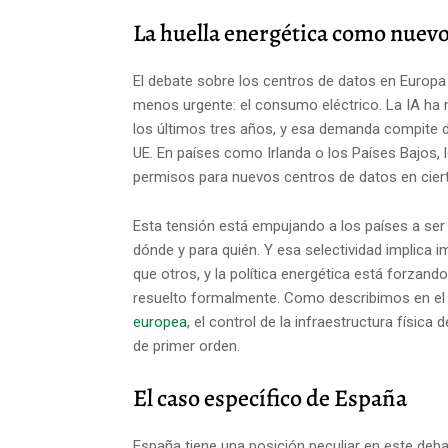
La huella energética como nuev
El debate sobre los centros de datos en Europ
menos urgente: el consumo eléctrico. La IA ha 
los últimos tres años, y esa demanda compite di
UE. En países como Irlanda o los Países Bajos,
permisos para nuevos centros de datos en ciert
Esta tensión está empujando a los países a ser
dónde y para quién. Y esa selectividad implica i
que otros, y la política energética está forzand
resuelto formalmente. Como describimos en el 
europea
, el control de la infraestructura físic
de primer orden.
El caso específico de España
España tiene una posición peculiar en este deba