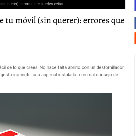
(sin querer): errores que puedes evitar
 tu móvil (sin querer): errores que
l de lo que crees. No hace falta abrirlo con un destornillador
n gesto inocente, una app mal instalada o un mal consejo de