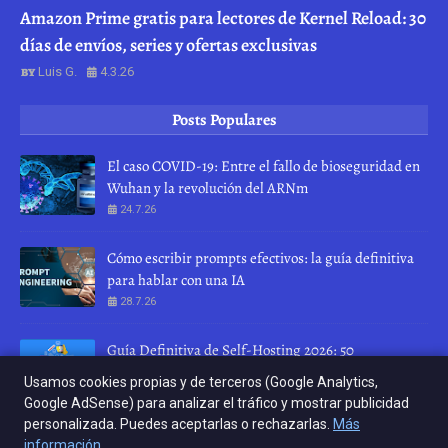
Amazon Prime gratis para lectores de Kernel Reload: 30
días de envíos, series y ofertas exclusivas
Luis G.
4.3.26
Posts Populares
El caso COVID-19: Entre el fallo de bioseguridad en
Wuhan y la revolución del ARNm
24.7.26
Cómo escribir prompts efectivos: la guía definitiva
para hablar con una IA
28.7.26
Guía Definitiva de Self-Hosting 2026: 50
herramientas para recuperar tu privacidad
Usamos cookies propias y de terceros (Google Analytics,
10.4.26
Google AdSense) para analizar el tráfico y mostrar publicidad
personalizada. Puedes aceptarlas o rechazarlas.
Más
INICIO
ABOUT
CONTACT US
información