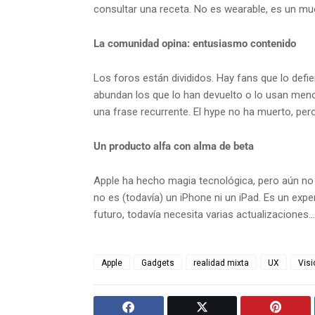
consultar una receta. No es wearable, es un mueb
La comunidad opina: entusiasmo contenido
Los foros están divididos. Hay fans que lo def
abundan los que lo han devuelto o lo usan men
una frase recurrente. El hype no ha muerto, per
Un producto alfa con alma de beta
Apple ha hecho magia tecnológica, pero aún no h
no es (todavía) un iPhone ni un iPad. Es un exp
futuro, todavía necesita varias actualizaciones...
Apple
Gadgets
realidad mixta
UX
Visi