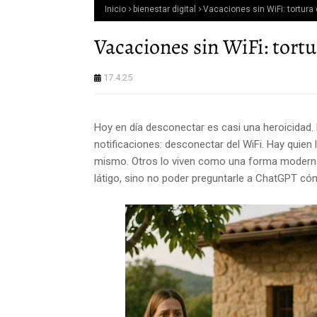
Inicio
bienestar digital
Vacaciones sin WiFi: tortura
Vacaciones sin WiFi: tort
17.4.25
Hoy en día desconectar es casi una heroicidad. Pe
notificaciones: desconectar del WiFi. Hay quien l
mismo. Otros lo viven como una forma moderna d
látigo, sino no poder preguntarle a ChatGPT cóm