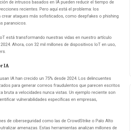
ción de intrusos basados en IA pueden reducir el tiempo de
ecciones recientes. Pero aquí está el problema: los
a crear ataques más sofisticados, como deepfakes o phishing
ás paranoicos.
oT está transformando nuestras vidas en nuestro artículo
2024. Ahora, con 32 mil millones de dispositivos IoT en uso,
rs.
r IA
usan IA han crecido un 75% desde 2024. Los delincuentes
ados para generar correos fraudulentos que parecen escritos
za bruta a velocidades nunca vistas. Un ejemplo reciente son
ntificar vulnerabilidades específicas en empresas,
nes de ciberseguridad como las de CrowdStrike o Palo Alto
eutralizar amenazas. Estas herramientas analizan millones de