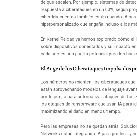
de que escalen. Por ejemplo, sistemas de detec
respuesta a ciberataques en un 60%, según proy
ciberdelincuentes también están usando IA par
hiperpersonalizado que engaña incluso a los m
En Kernel Reload ya hemos explorado cómo el I
sobre dispositivos conectados y su impacto en 
cada uno es una puerta potencial para los hacke
El Auge de los Ciberataques Impulsados po
Los números no mienten: los ciberataques que 
están aprovechando modelos de lenguaje avanz
por tu jefe, o para automatizar ataques de fuer
los ataques de ransomware que usan IA para ide
maximizando el daño en menos tiempo.
Pero las empresas no se quedan atrás. Solucio
Networks están integrando IA para predecir y n