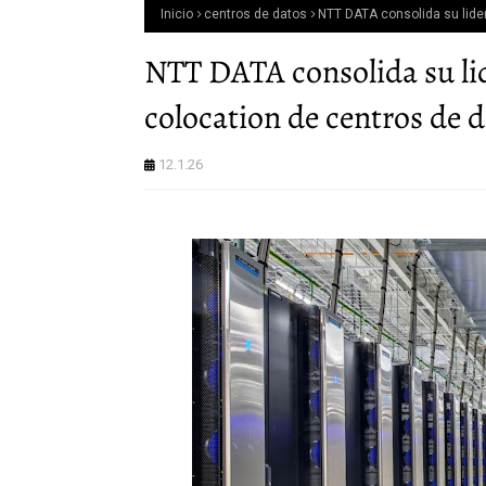
Inicio
centros de datos
NTT DATA consolida su lider
NTT DATA consolida su lid
colocation de centros de 
12.1.26