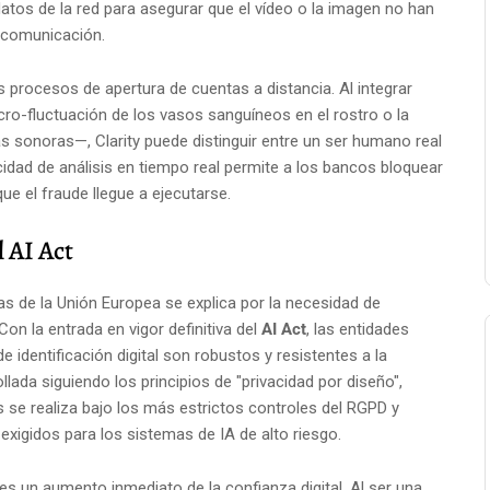
atos de la red para asegurar que el vídeo o la imagen no han
e comunicación.
s procesos de apertura de cuentas a distancia. Al integrar
o-fluctuación de los vasos sanguíneos en el rostro o la
as sonoras—, Clarity puede distinguir entre un ser humano real
pacidad de análisis en tiempo real permite a los bancos bloquear
ue el fraude llegue a ejecutarse.
 AI Act
s de la Unión Europea se explica por la necesidad de
on la entrada en vigor definitiva del
AI Act
, las entidades
 identificación digital son robustos y resistentes a la
llada siguiendo los principios de "privacidad por diseño",
 se realiza bajo los más estrictos controles del RGPD y
exigidos para los sistemas de IA de alto riesgo.
s un aumento inmediato de la confianza digital. Al ser una