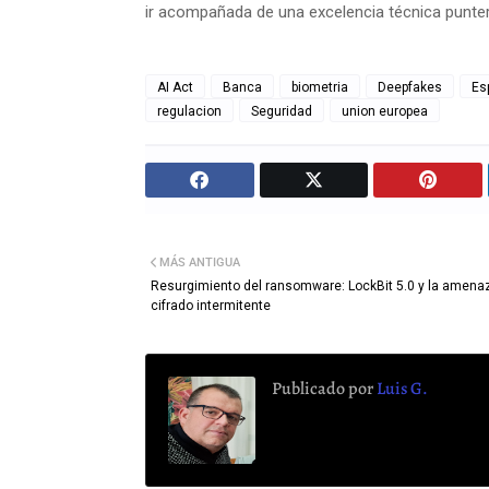
ir acompañada de una excelencia técnica punter
AI Act
Banca
biometria
Deepfakes
Es
regulacion
Seguridad
union europea
MÁS ANTIGUA
Resurgimiento del ransomware: LockBit 5.0 y la amena
cifrado intermitente
Publicado por
Luis G.