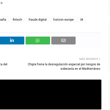
a.
paña
fintech
fraude digital
horizon europe
IA
MÁS RECIENTE
za del
Chipre frena la desregulación espacial por riesgos de
soberanía en el Mediterráneo