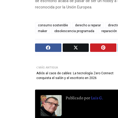
de escritorio acaba de pasar de ser un hobby a 
reconocida por la Unión Europea.
consumo sostenible
derecho a reparar
direct
maker
obsolescencia programada
reparación
MÁS ANTIGUA
Adiós al caos de cables: La tecnología Zero Connect
conquista el salón y el escritorio en 2026
Publicado por
Luis G.