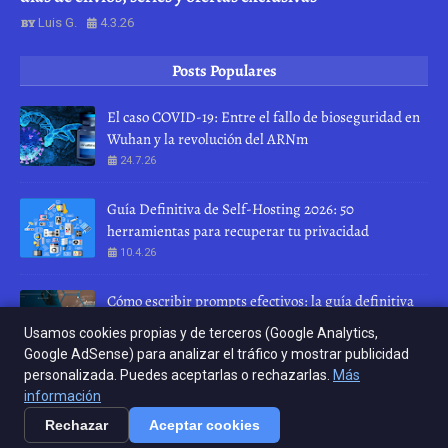
Luis G.
4.3.26
Posts Populares
El caso COVID-19: Entre el fallo de bioseguridad en
Wuhan y la revolución del ARNm
24.7.26
Guía Definitiva de Self-Hosting 2026: 50
herramientas para recuperar tu privacidad
10.4.26
Cómo escribir prompts efectivos: la guía definitiva
para hablar con una IA
Usamos cookies propias y de terceros (Google Analytics,
28.7.26
Google AdSense) para analizar el tráfico y mostrar publicidad
personalizada. Puedes aceptarlas o rechazarlas.
Más
INICIO
ABOUT
CONTACT US
información
Rechazar
Aceptar cookies
Crafted with
by
Crafted with
TemplatesYard
by
| Distributed by
KERNEL RELOAD
KERNEL RELOAD