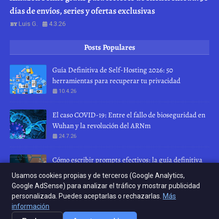
días de envíos, series y ofertas exclusivas
Luis G.
4.3.26
Posts Populares
Guía Definitiva de Self-Hosting 2026: 50
herramientas para recuperar tu privacidad
10.4.26
El caso COVID-19: Entre el fallo de bioseguridad en
Wuhan y la revolución del ARNm
24.7.26
Cómo escribir prompts efectivos: la guía definitiva
para hablar con una IA
Usamos cookies propias y de terceros (Google Analytics,
28.7.26
Google AdSense) para analizar el tráfico y mostrar publicidad
personalizada. Puedes aceptarlas o rechazarlas.
Más
INICIO
ABOUT
CONTACT US
información