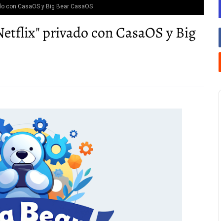
vado con CasaOS y Big Bear CasaOS
etflix" privado con CasaOS y Big