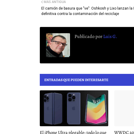
MÁS ANTIGUA
El camión de basura que "ve": Oshkosh y Lixo lanzan la 
definitiva contra la contaminación del reciclaje
Publicado por
Luis G.
ENTRADAS QUE PUEDEN INTERESARTE
El iPhone Ultra plegable: todo lo que
WWDC 2026: