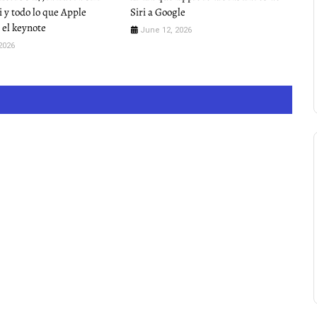
 y todo lo que Apple
Siri a Google
 el keynote
June 12, 2026
2026