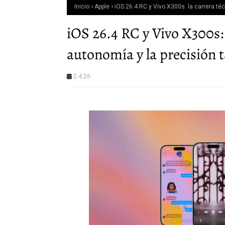
Inicio
Apple
iOS 26.4 RC y Vivo X300s: la carrera téc
iOS 26.4 RC y Vivo X300s: 
autonomía y la precisión t
2.4.26