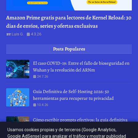
Amazon Prime gratis para lectores de Kernel Reload: 30
días de envíos, series y ofertas exclusivas
Luis G.
4.3.26
Posts Populares
El caso COVID-19: Entre el fallo de bioseguridad en
Wuhan y la revolución del ARNm
24.7.26
Guía Definitiva de Self-Hosting 2026: 50
herramientas para recuperar tu privacidad
10.4.26
Cómo escribir prompts efectivos: la guía definitiva
para hablar con una IA
Usamos cookies propias y de terceros (Google Analytics,
28.7.26
Google AdSense) para analizar el tráfico y mostrar publicidad