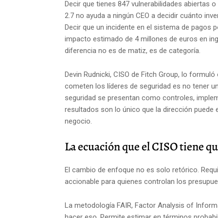
Decir que tienes 847 vulnerabilidades abiertas
2.7 no ayuda a ningún CEO a decidir cuánto inver
Decir que un incidente en el sistema de pagos 
impacto estimado de 4 millones de euros en ing
diferencia no es de matiz, es de categoría.
Devin Rudnicki, CISO de Fitch Group, lo formuló 
cometen los líderes de seguridad es no tener un
seguridad se presentan como controles, impleme
resultados son lo único que la dirección puede e
negocio.
La ecuación que el CISO tiene q
El cambio de enfoque no es solo retórico. Requi
accionable para quienes controlan los presupue
La metodología FAIR, Factor Analysis of Inform
hacer eso. Permite estimar en términos probabil