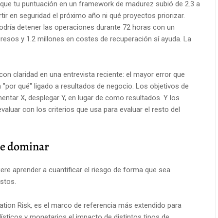
 o que tu puntuación en un framework de madurez subió de 2.3 a
tir en seguridad el próximo año ni qué proyectos priorizar.
podría detener las operaciones durante 72 horas con un
resos y 1.2 millones en costes de recuperación sí ayuda. La
con claridad en una entrevista reciente: el mayor error que
 "por qué" ligado a resultados de negocio. Los objetivos de
ntar X, desplegar Y, en lugar de como resultados. Y los
valuar con los criterios que usa para evaluar el resto del
ue dominar
ere aprender a cuantificar el riesgo de forma que sea
stos.
ation Risk, es el marco de referencia más extendido para
ísticos y monetarios el impacto de distintos tipos de