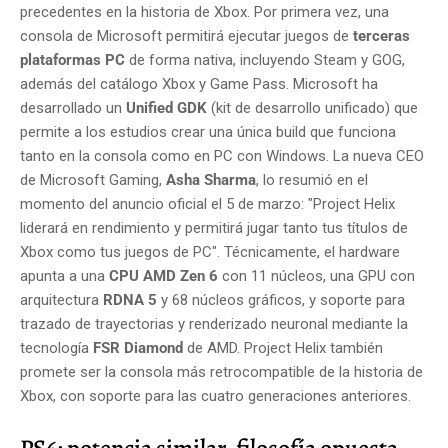
precedentes en la historia de Xbox. Por primera vez, una
consola de Microsoft permitirá ejecutar juegos de
terceras
plataformas PC
de forma nativa, incluyendo Steam y GOG,
además del catálogo Xbox y Game Pass. Microsoft ha
desarrollado un
Unified GDK
(kit de desarrollo unificado) que
permite a los estudios crear una única build que funciona
tanto en la consola como en PC con Windows. La nueva CEO
de Microsoft Gaming,
Asha Sharma
, lo resumió en el
momento del anuncio oficial el 5 de marzo: "Project Helix
liderará en rendimiento y permitirá jugar tanto tus títulos de
Xbox como tus juegos de PC". Técnicamente, el hardware
apunta a una
CPU AMD Zen 6
con 11 núcleos, una GPU con
arquitectura
RDNA 5
y 68 núcleos gráficos, y soporte para
trazado de trayectorias y renderizado neuronal mediante la
tecnología
FSR Diamond
de AMD. Project Helix también
promete ser la consola más retrocompatible de la historia de
Xbox, con soporte para las cuatro generaciones anteriores.
PS6: potencia similar, filosofía opuesta