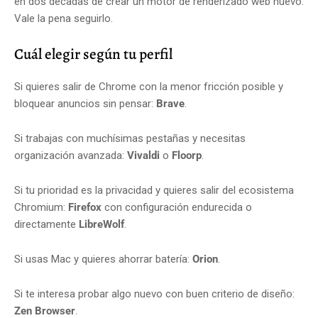
en dos décadas de crear un motor de renderizado web nuevo.
Vale la pena seguirlo.
Cuál elegir según tu perfil
Si quieres salir de Chrome con la menor fricción posible y
bloquear anuncios sin pensar:
Brave
.
Si trabajas con muchísimas pestañas y necesitas
organización avanzada:
Vivaldi
o
Floorp
.
Si tu prioridad es la privacidad y quieres salir del ecosistema
Chromium:
Firefox
con configuración endurecida o
directamente
LibreWolf
.
Si usas Mac y quieres ahorrar batería:
Orion
.
Si te interesa probar algo nuevo con buen criterio de diseño:
Zen Browser
.