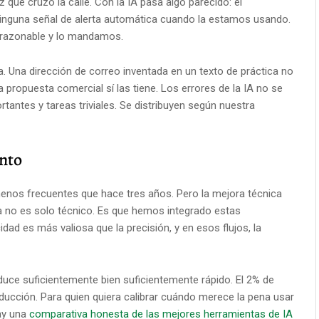
que cruzo la calle. Con la IA pasa algo parecido: el
ninguna señal de alerta automática cuando la estamos usando.
 razonable y lo mandamos.
. Una dirección de correo inventada en un texto de práctica no
propuesta comercial sí las tiene. Los errores de la IA no se
rtantes y tareas triviales. Se distribuyen según nuestra
onto
nos frecuentes que hace tres años. Pero la mejora técnica
ma no es solo técnico. Es que hemos integrado estas
idad es más valiosa que la precisión, y en esos flujos, la
uce suficientemente bien suficientemente rápido. El 2% de
ducción. Para quien quiera calibrar cuándo merece la pena usar
hay una
comparativa honesta de las mejores herramientas de IA