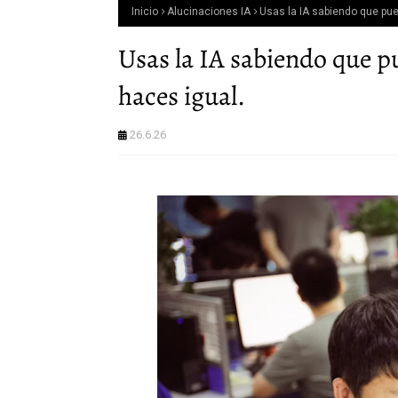
Inicio
Alucinaciones IA
Usas la IA sabiendo que pue
Usas la IA sabiendo que pu
haces igual.
26.6.26