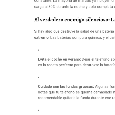
constante. La mayoría de marcas ya incluyen u
carga al 80% durante la noche y solo completa e
El verdadero enemigo silencioso: L
Si hay algo que destruye la salud de una baterí
extremo
. Las baterías son pura química, y el ca
Evita el coche en verano:
Dejar el teléfono so
es la receta perfecta para destrozar la bater
Cuidado con las fundas gruesas:
Algunas fund
notas que tu teléfono se quema demasiado mi
recomendable quitarle la funda durante ese ra