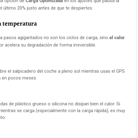
na opción de
Carga Optimizada
en los ajustes que pausa la
l último 20% justo antes de que te despiertes.
a temperatura
a a pasos agigantados no son los ciclos de carga, sino
el calor
lor acelera su degradación de forma irreversible.
bre el salpicadero del coche a pleno sol mientras usas el GPS
ía en pocos meses.
as de plástico grueso o silicona no disipan bien el calor. Si
entras se carga (especialmente con la carga rápida), es muy
to.