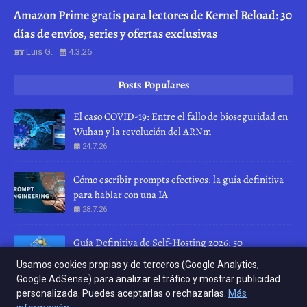
Amazon Prime gratis para lectores de Kernel Reload: 30
días de envíos, series y ofertas exclusivas
Luis G.
4.3.26
Posts Populares
El caso COVID-19: Entre el fallo de bioseguridad en
Wuhan y la revolución del ARNm
24.7.26
Cómo escribir prompts efectivos: la guía definitiva
para hablar con una IA
28.7.26
Guía Definitiva de Self-Hosting 2026: 50
herramientas para recuperar tu privacidad
Usamos cookies propias y de terceros (Google Analytics,
10.4.26
Google AdSense) para analizar el tráfico y mostrar publicidad
personalizada. Puedes aceptarlas o rechazarlas.
Más
INICIO
ABOUT
CONTACT US