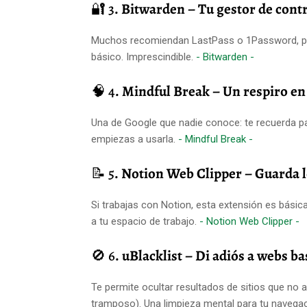
🔐 3
. Bitwarden – Tu gestor de cont
Muchos recomiendan LastPass o 1Password, pero
básico. Imprescindible.
- Bitwarden -
🧠 4
. Mindful Break – Un respiro en
Una de Google que nadie conoce: te recuerda par
empiezas a usarla.
- Mindful Break -
📝 5
. Notion Web Clipper – Guarda l
Si trabajas con Notion, esta extensión es básic
a tu espacio de trabajo.
- Notion Web Clipper -
🚫 6
. uBlacklist – Di adiós a webs b
Te permite ocultar resultados de sitios que no
tramposo). Una limpieza mental para tu navega