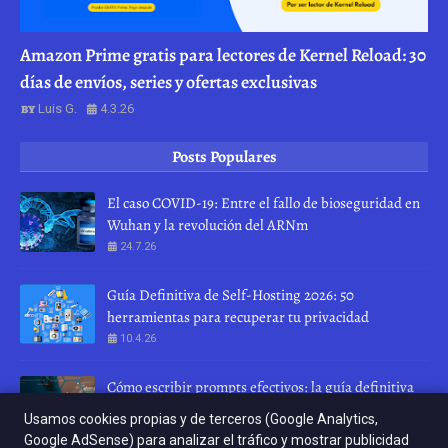
Amazon Prime gratis para lectores de Kernel Reload: 30
días de envíos, series y ofertas exclusivas
Luis G.
4.3.26
Posts Populares
El caso COVID-19: Entre el fallo de bioseguridad en
Wuhan y la revolución del ARNm
24.7.26
Guía Definitiva de Self-Hosting 2026: 50
herramientas para recuperar tu privacidad
10.4.26
Cómo escribir prompts efectivos: la guía definitiva
para hablar con una IA
Usamos cookies propias y de terceros (Google Analytics,
28.7.26
Google AdSense) para analizar el tráfico y mostrar publicidad