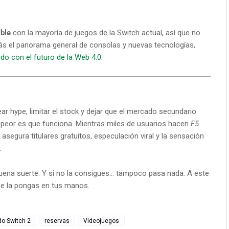
ble
con la mayoría de juegos de la Switch actual, así que no
a más el panorama general de consolas y nuevas tecnologías,
do con el futuro de la Web 4.0
.
ar hype, limitar el stock y dejar que el mercado secundario
lo peor es que funciona. Mientras miles de usuarios hacen
F5
 asegura titulares gratuitos, especulación viral y la sensación
.
Buena suerte. Y si no la consigues… tampoco pasa nada. A este
ue la pongas en tus manos.
do Switch 2
reservas
Videojuegos