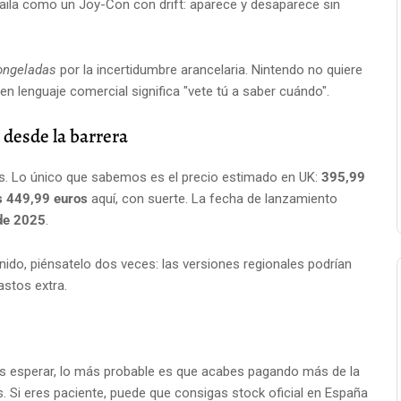
aila como un Joy-Con con drift: aparece y desaparece sin
ongeladas
por la incertidumbre arancelaria. Nintendo no quiere
e en lenguaje comercial significa "vete tú a saber cuándo".
desde la barrera
les. Lo único que sabemos es el precio estimado en UK:
395,99
s 449,99 euros
aquí, con suerte. La fecha de lanzamiento
 de 2025
.
ido, piénsatelo dos veces: las versiones regionales podrían
astos extra.
es esperar, lo más probable es que acabes pagando más de la
. Si eres paciente, puede que consigas stock oficial en España