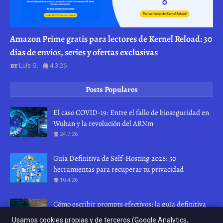
Amazon Prime gratis para lectores de Kernel Reload: 30
días de envíos, series y ofertas exclusivas
Luis G.
4.3.26
Posts Populares
El caso COVID-19: Entre el fallo de bioseguridad en
Wuhan y la revolución del ARNm
24.7.26
Guía Definitiva de Self-Hosting 2026: 50
herramientas para recuperar tu privacidad
10.4.26
Cómo escribir prompts efectivos: la guía definitiva
para hablar con una IA
Usamos cookies propias y de terceros (Google Analytics,