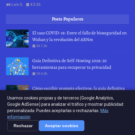
Luis G.
4.3.26
Posts Populares
El caso COVID-19: Entre el fallo de bioseguridad en
Wuhan y la revolución del ARNm
24.7.26
Guía Definitiva de Self-Hosting 2026: 50
herramientas para recuperar tu privacidad
10.4.26
Cómo escribir prompts efectivos: la guía definitiva
para hablar con una IA
Usamos cookies propias y de terceros (Google Analytics,
28.7.26
Google AdSense) para analizar el tráfico y mostrar publicidad
personalizada. Puedes aceptarlas o rechazarlas.
Más
INICIO
ABOUT
CONTACT US
información
Rechazar
Aceptar cookies
Crafted with
by
Crafted with
TemplatesYard
by
| Distributed by
KERNEL RELOAD
KERNEL RELOAD