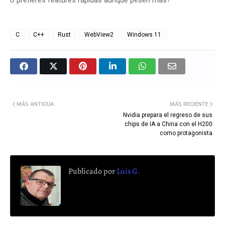
o prefieres features rápidas aunque pesen más?
C
C++
Rust
WebView2
Windows 11
MÁS ANTIGUA
MÁS RECIENTE
Nvidia prepara el regreso de sus
chips de IA a China con el H200
como protagonista
Publicado por
Luis G.