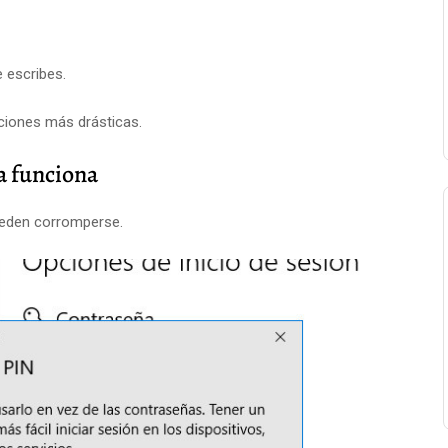
e escribes.
uciones más drásticas.
ña funciona
ueden corromperse.