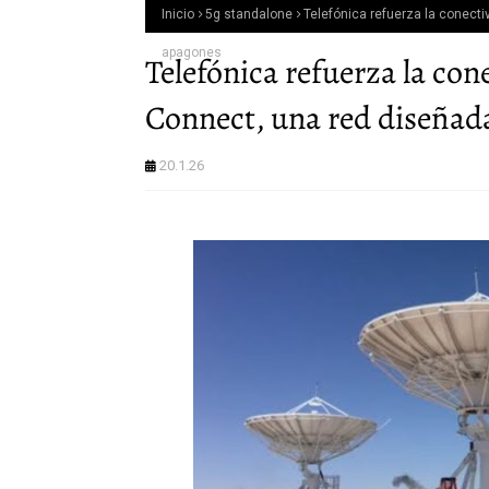
Inicio
5g standalone
Telefónica refuerza la conecti
apagones
Telefónica refuerza la con
Connect, una red diseñada
20.1.26