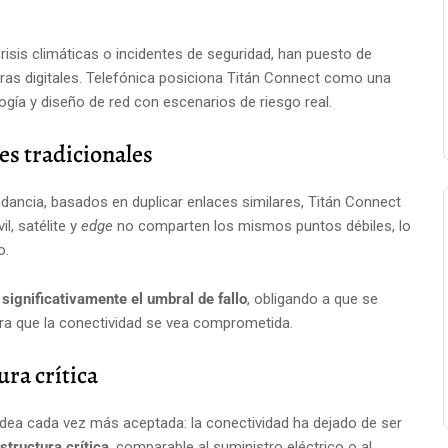
isis climáticas o incidentes de seguridad, han puesto de
uras digitales. Telefónica posiciona Titán Connect como una
ogía y diseño de red con escenarios de riesgo real.
es tradicionales
dancia, basados en duplicar enlaces similares, Titán Connect
l, satélite y
edge
no comparten los mismos puntos débiles, lo
o.
 significativamente el umbral de fallo
, obligando a que se
ra que la conectividad se vea comprometida.
ra crítica
dea cada vez más aceptada: la conectividad ha dejado de ser
structura crítica
, comparable al suministro eléctrico o al