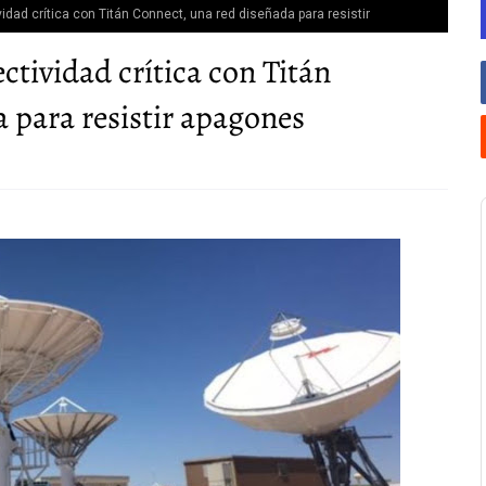
vidad crítica con Titán Connect, una red diseñada para resistir
ectividad crítica con Titán
 para resistir apagones