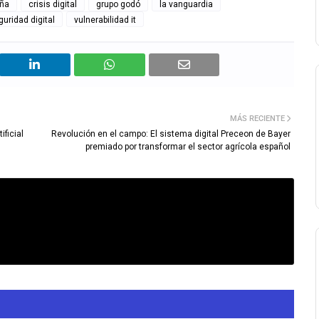
aña
crisis digital
grupo godó
la vanguardia
guridad digital
vulnerabilidad it
MÁS RECIENTE
ificial
Revolución en el campo: El sistema digital Preceon de Bayer
premiado por transformar el sector agrícola español