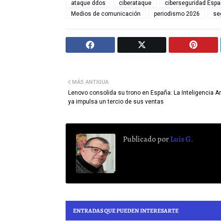
ataque ddos
ciberataque
ciberseguridad Esp
Medios de comunicación
periodismo 2026
se
MÁS ANTIGUA
Lenovo consolida su trono en España: La Inteligencia Art
ya impulsa un tercio de sus ventas
Publicado por
Luis G.
ENTRADAS QUE PUEDEN INTERESARTE