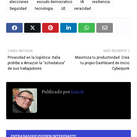
elecciones
escudo democratico
IA
resiliencia
Seguridad
tecnologia
UE
veracidad
MÁS ANTIGUA
MÁS RECIENTE
Privacidad en la logística: Italia
Maximiza tu productividad: Crea
prohíbe a Amazon la "schedatura"
tu propio Dashboard de Inicio
de sus trabajadores
Cyberpunk
Publicado por
Luis G.
ENTRADAS QUE PUEDEN INTERESARTE