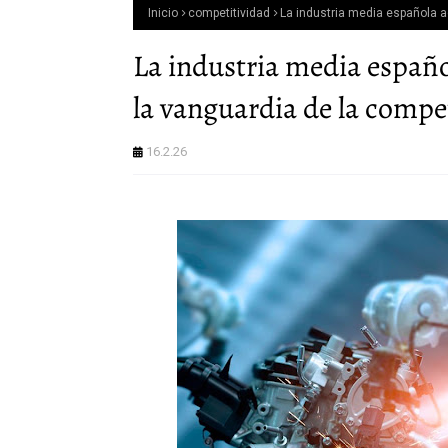
Inicio
competitividad
La industria media española ac
La industria media español
la vanguardia de la compe
16.2.26